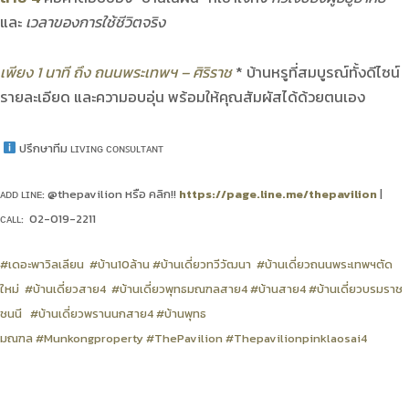
และ
เวลาของการใช้ชีวิตจริง
เพียง 1 นาที ถึง ถนนพระเทพฯ – ศิริราช
* บ้านหรูที่สมบูรณ์ทั้งดีไซน์
รายละเอียด และความอบอุ่น พร้อมให้คุณสัมผัสได้ด้วยตนเอง
ปรึกษาทีม ʟɪᴠɪɴɢ ᴄᴏɴꜱᴜʟᴛᴀɴᴛ
ᴀᴅᴅ ʟɪɴᴇ: @thepavilion หรือ คลิก!!
https://page.line.me/thepavilion
|
ᴄᴀʟʟ: 02-019-2211
#เดอะพาวิลเลียน
#บ้าน10ล้าน
#บ้านเดี่ยวทวีวัฒนา
#บ้านเดี่ยวถนนพระเทพฯตัด
ใหม่
#บ้านเดี่ยวสาย4
#บ้านเดี่ยวพุทธมณฑลสาย4
#บ้านสาย4
#บ้านเดี่ยวบรมราช
ชนนี
#บ้านเดี่ยวพรานนกสาย4
#บ้านพุทธ
มณฑล
#Munkongproperty
#ThePavilion
#Thepavilionpinklaosai4