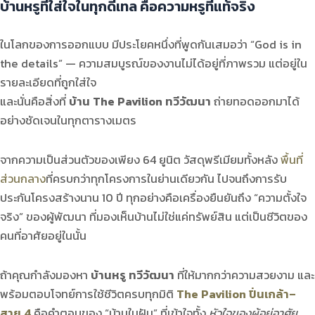
บ้านหรูที่ใส่ใจในทุกดีเทล คือความหรูที่แท้จริง
ในโลกของการออกแบบ มีประโยคหนึ่งที่พูดกันเสมอว่า “God is in
the details” — ความสมบูรณ์ของงานไม่ได้อยู่ที่ภาพรวม แต่อยู่ใน
รายละเอียดที่ถูกใส่ใจ
และนั่นคือสิ่งที่
บ้าน The Pavilion ทวีวัฒนา
ถ่ายทอดออกมาได้
อย่างชัดเจนในทุกตารางเมตร
จากความเป็นส่วนตัวของเพียง 64 ยูนิต วัสดุพรีเมียมทั้งหลัง
พื้นที่
ส่วนกลาง
ที่ครบกว่าทุกโครงการในย่านเดียวกัน ไปจนถึงการรับ
ประกันโครงสร้างนาน 10 ปี ทุกอย่างคือเครื่องยืนยันถึง “ความตั้งใจ
จริง” ของผู้พัฒนา ที่มองเห็นบ้านไม่ใช่แค่ทรัพย์สิน แต่เป็นชีวิตของ
คนที่อาศัยอยู่ในนั้น
ถ้าคุณกำลังมองหา
บ้านหรู ทวีวัฒนา
ที่ให้มากกว่าความสวยงาม และ
พร้อมตอบโจทย์การใช้ชีวิตครบทุกมิติ
The Pavilion ปิ่นเกล้า–
สาย 4
คือคำตอบของ “บ้านในฝัน” ที่เข้าใจทั้ง
หัวใจของผู้อยู่อาศัย