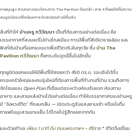
ภาพมุมสูง ส่วนกลางของโครงการ The Pavilion ปิ่นเกล้า–สาย 4 ที่เผยให้เห็นความ
สมบูรณ์ของดีไซน์และการจัดสเปซอย่างมีชั้นเชิง
สิ่งที่ทำให้
บ้านหรู ทวีวัฒนา
เป็นที่ต้องการอย่างต่อเนื่อง คือ
บรรยากาศที่สงบแต่ไม่ห่างไกลเมือง การมีพื้นที่สีเขียวรายล้อม และ
ฟังก์ชันบ้านที่ออกแบบมาเพื่อชีวิตจริงในทุกวัย ซึ่ง
บ้าน The
Pavilion ทวีวัฒนา
ก็ยกระดับจุดนี้ขึ้นไปอีกขั้น
ทุกยูนิตออกแบบให้มีพื้นที่ใช้สอยกว่า 450 ตร.ม. รองรับได้ทั้ง
ครอบครัวใหญ่และคนรุ่นใหม่ที่ต้องการพื้นที่ทำงานที่บ้าน รวมถึงการ
จัดโซนแบบ
Open Plan
ที่เชื่อมต่อระหว่างห้องรับแขก ห้องทาน
อาหาร และสวนหลังบ้านได้อย่างต่อเนื่อง ทำให้บรรยากาศของบ้านหรู
มี “จังหวะชีวิต” ที่กลมกลืน — เปิดประตูรับแสงยามเช้า หรือนั่งดื่ม
กาแฟในมุมสวนยามเย็น ได้โดยไม่รู้สึกแยกจากกัน
และด้วยทำเล
เพียง 1 นาที ถึง ถนนพระเทพฯ – ศิริราช
* ชีวิตจึงเชื่อม