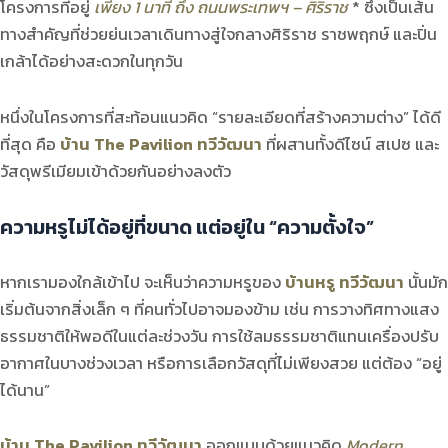
โครงการที่อยู่
เพียง 1 นาที ถึง ถนนพระเทพฯ – ศิริราช
* ซึ่งเป็นเส้น
ทางสำคัญที่ช่วยย่นเวลาเดินทางสู่ใจกลางศิริราช ราชพฤกษ์ และปิ่น
เกล้าได้อย่างสะดวกในทุกวัน
หนึ่งในโครงการที่สะท้อนแนวคิด “รายละเอียดที่สร้างความต่าง” ได้ดี
ที่สุด คือ
บ้าน The Pavilion ทวีวัฒนา
ที่ผสานทั้งดีไซน์ สเปซ และ
วัสดุพรีเมียมเข้าด้วยกันอย่างลงตัว
ความหรูไม่ได้อยู่ที่ขนาด แต่อยู่ใน “ความตั้งใจ”
หากเรามองใกล้เข้าไป จะเห็นว่าความหรูของ
บ้านหรู ทวีวัฒนา
นั้นมัก
เริ่มต้นจากสิ่งเล็ก ๆ ที่คนทั่วไปอาจมองข้าม เช่น การวางทิศทางแสง
ธรรมชาติให้พอดีในแต่ละช่วงวัน การใช้ลมธรรมชาติแทนเครื่องปรับ
อากาศในบางช่วงเวลา หรือการเลือกวัสดุที่ไม่เพียงสวย แต่ต้อง “อยู่
ได้นาน”
บ้าน The Pavilion ทวีวัฒนา
ออกแบบด้วยแนวคิด
Modern