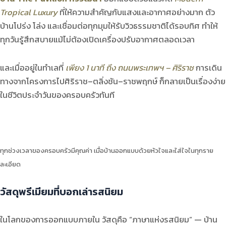
Tropical Luxury
ที่ให้ความสำคัญกับแสงและอากาศอย่างมาก ตัว
บ้านโปร่ง โล่ง และเชื่อมต่อทุกมุมให้รับวิวธรรมชาติได้รอบทิศ ทำให้
ทุกวันรู้สึกสบายแม้ไม่ต้องเปิดเครื่องปรับอากาศตลอดเวลา
และเมื่ออยู่ในทำเลที่
เพียง 1 นาที ถึง ถนนพระเทพฯ – ศิริราช
การเดิน
ทางจากโครงการไปศิริราช–ตลิ่งชัน–ราชพฤกษ์ ก็กลายเป็นเรื่องง่าย
ในชีวิตประจำวันของครอบครัวทันที
ทุกช่วงเวลาของครอบครัวมีคุณค่า เมื่อบ้านออกแบบด้วยหัวใจและใส่ใจในทุกราย
ละเอียด
วัสดุพรีเมียมที่บอกเล่ารสนิยม
ในโลกของการออกแบบภายใน วัสดุคือ “ภาษาแห่งรสนิยม” — บ้าน