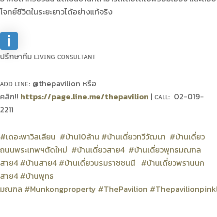
โจทย์ชีวิตในระยะยาวได้อย่างแท้จริง
ปรึกษาทีม ʟɪᴠɪɴɢ ᴄᴏɴꜱᴜʟᴛᴀɴᴛ
ᴀᴅᴅ ʟɪɴᴇ: @thepavilion หรือ
คลิก!!
https://page.line.me/thepavilion
| ᴄᴀʟʟ: 02-019-
2211
#เดอะพาวิลเลียน
#บ้าน10ล้าน
#บ้านเดี่ยวทวีวัฒนา
#บ้านเดี่ยว
ถนนพระเทพฯตัดใหม่
#บ้านเดี่ยวสาย4
#บ้านเดี่ยวพุทธมณฑล
สาย4
#บ้านสาย4
#บ้านเดี่ยวบรมราชชนนี
#บ้านเดี่ยวพรานนก
สาย4
#บ้านพุทธ
มณฑล
#Munkongproperty
#ThePavilion
#Thepavilionpink