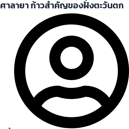
ศาลายา ก้าวสำคัญของฝั่งตะวันตก