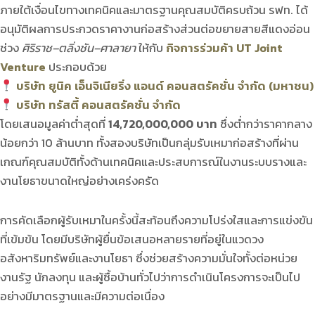
ภายใต้เงื่อนไขทางเทคนิคและมาตรฐานคุณสมบัติครบถ้วน รฟท. ได้
อนุมัติผลการประกวดราคางานก่อสร้างส่วนต่อขยายสายสีแดงอ่อน
ช่วง
ศิริราช–ตลิ่งชัน–ศาลายา
ให้กับ
กิจการร่วมค้า UT Joint
Venture
ประกอบด้วย
บริษัท ยูนิค เอ็นจิเนียริ่ง แอนด์ คอนสตรัคชั่น จำกัด (มหาชน)
บริษัท ทรัสตี้ คอนสตรัคชั่น จำกัด
โดยเสนอมูลค่าต่ำสุดที่
14,720,000,000 บาท
ซึ่งต่ำกว่าราคากลาง
น้อยกว่า 10 ล้านบาท ทั้งสองบริษัทเป็นกลุ่มรับเหมาก่อสร้างที่ผ่าน
เกณฑ์คุณสมบัติทั้งด้านเทคนิคและประสบการณ์ในงานระบบรางและ
งานโยธาขนาดใหญ่อย่างเคร่งครัด
การคัดเลือกผู้รับเหมาในครั้งนี้สะท้อนถึงความโปร่งใสและการแข่งขัน
ที่เข้มข้น โดยมีบริษัทผู้ยื่นข้อเสนอหลายรายที่อยู่ในแวดวง
อสังหาริมทรัพย์และงานโยธา ซึ่งช่วยสร้างความมั่นใจทั้งต่อหน่วย
งานรัฐ นักลงทุน และผู้ซื้อบ้านทั่วไปว่าการดำเนินโครงการจะเป็นไป
อย่างมีมาตรฐานและมีความต่อเนื่อง