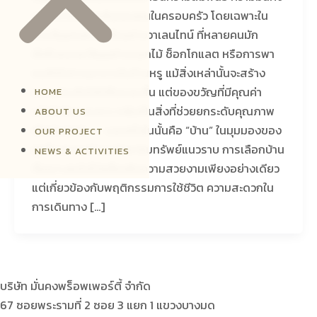
และอนาคตร่วมกันของคนในครอบครัว โดยเฉพาะใน
ช่วงวันแห่งความรักอย่างวาเลนไทน์ ที่หลายคนมัก
นึกถึงของขวัญอย่างดอกไม้ ช็อกโกแลต หรือการพา
คนรักไปทานอาหารในร้านหรู แม้สิ่งเหล่านั้นจะสร้าง
ความประทับใจได้ในระยะสั้น แต่ของขวัญที่มีคุณค่า
HOME
แท้จริงในระยะยาว กลับเป็นสิ่งที่ช่วยยกระดับคุณภาพ
ABOUT US
ชีวิตในทุกวัน — และหนึ่งในนั้นคือ “บ้าน” ในมุมมองของ
OUR PROJECT
ผู้เชี่ยวชาญด้านอสังหาริมทรัพย์แนวราบ การเลือกบ้าน
NEWS & ACTIVITIES
ที่เหมาะสมไม่ได้เกี่ยวกับความสวยงามเพียงอย่างเดียว
แต่เกี่ยวข้องกับพฤติกรรมการใช้ชีวิต ความสะดวกใน
การเดินทาง […]
บริษัท มั่นคงพร็อพเพอร์ตี้ จำกัด
67 ซอยพระรามที่ 2 ซอย 3 แยก 1 แขวงบางมด