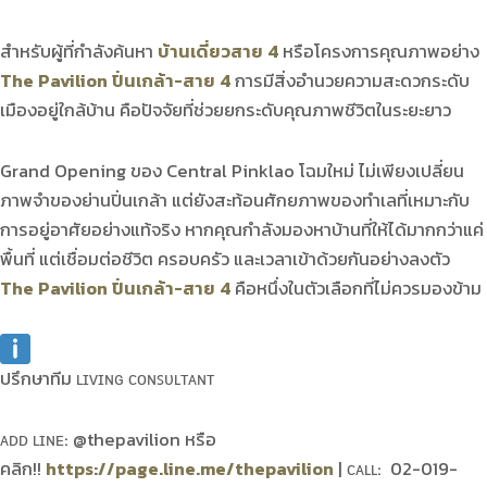
สำหรับผู้ที่กำลังค้นหา
บ้านเดี่ยวสาย 4
หรือโครงการคุณภาพอย่าง
The Pavilion ปิ่นเกล้า-สาย 4
การมีสิ่งอำนวยความสะดวกระดับ
เมืองอยู่ใกล้บ้าน คือปัจจัยที่ช่วยยกระดับคุณภาพชีวิตในระยะยาว
Grand Opening ของ Central Pinklao โฉมใหม่ ไม่เพียงเปลี่ยน
ภาพจำของย่านปิ่นเกล้า แต่ยังสะท้อนศักยภาพของทำเลที่เหมาะกับ
การอยู่อาศัยอย่างแท้จริง หากคุณกำลังมองหาบ้านที่ให้ได้มากกว่าแค่
พื้นที่ แต่เชื่อมต่อชีวิต ครอบครัว และเวลาเข้าด้วยกันอย่างลงตัว
The Pavilion ปิ่นเกล้า-สาย 4
คือหนึ่งในตัวเลือกที่ไม่ควรมองข้าม
ปรึกษาทีม ʟɪᴠɪɴɢ ᴄᴏɴꜱᴜʟᴛᴀɴᴛ
ᴀᴅᴅ ʟɪɴᴇ: @thepavilion หรือ
คลิก!!
https://page.line.me/thepavilion
| ᴄᴀʟʟ: 02-019-