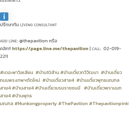
ในระยะยาว.
ปรึกษาทีม ʟɪᴠɪɴɢ ᴄᴏɴꜱᴜʟᴛᴀɴᴛ
ᴀᴅᴅ ʟɪɴᴇ: @thepavilion หรือ
คลิก!!
https://page.line.me/thepavilion
| ᴄᴀʟʟ: 02-019-
2211
#เดอะพาวิลเลียน
#บ้าน10ล้าน
#บ้านเดี่ยวทวีวัฒนา
#บ้านเดี่ยว
ถนนพระเทพฯตัดใหม่
#บ้านเดี่ยวสาย4
#บ้านเดี่ยวพุทธมณฑล
สาย4
#บ้านสาย4
#บ้านเดี่ยวบรมราชชนนี
#บ้านเดี่ยวพรานนก
สาย4
#บ้านพุทธ
มณฑล
#Munkongproperty
#ThePavilion
#Thepavilionpink